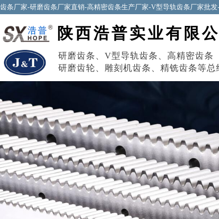
齿条厂家-研磨齿条厂家直销-高精密齿条生产厂家-V型导轨齿条厂家批发
陕西浩普实业有限
研磨齿条
、
V型导轨齿条
、
高精密齿条
研磨齿轮
、
雕刻机齿条
、
精铣齿条
等总