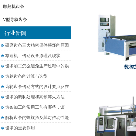
雕刻机齿条
V型导轨齿条
行业新闻
研磨齿条三大精密偶件损坏的原因
减速机、传动设备原理及现状
齿条加工怎么避免生产过程中的误
数控
差？
齿轮齿条的计算与选型
齿轮齿条传动方式的设计要点及在
相关行业的应用
齿条的调制处理和高频淬火方法
齿条加工的常用工艺有哪些，滚
齿、铣齿和磨齿分别适用于什么精
解析齿条的螺旋角及其对传动性能
度要求？
的影响
齿条的重要作用