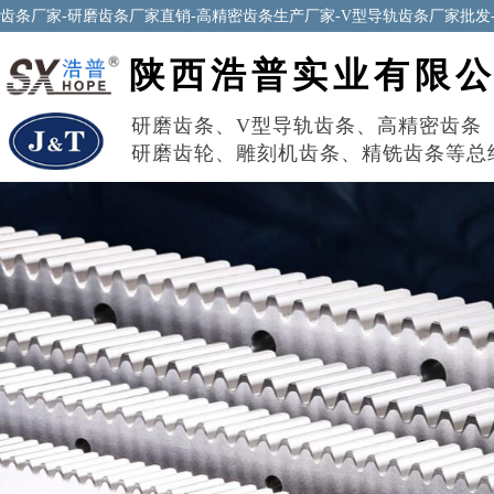
齿条厂家-研磨齿条厂家直销-高精密齿条生产厂家-V型导轨齿条厂家批发
陕西浩普实业有限
研磨齿条
、
V型导轨齿条
、
高精密齿条
研磨齿轮
、
雕刻机齿条
、
精铣齿条
等总