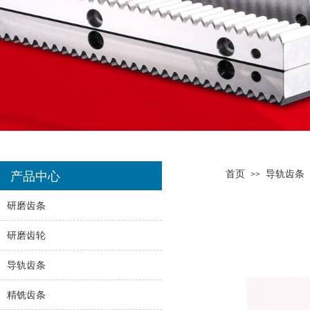
首页
导轨齿条
产品中心
>>
研磨齿条
研磨齿轮
导轨齿条
精铣齿条