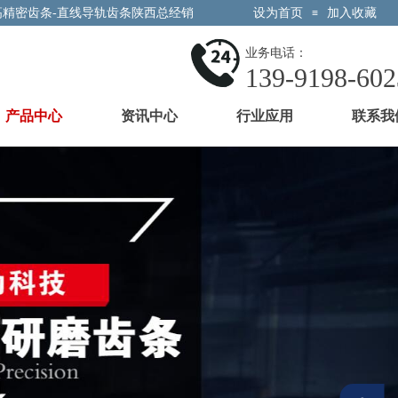
高精密齿条-直线导轨齿条陕西总经销
设为首页
加入收藏
≡
业务电话：
139-9198-602
产品中心
资讯中心
行业应用
联系我