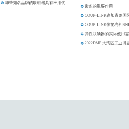
哪些知名品牌的联轴器具有应用优
齿条的重要作用
点......
联轴器选购以及传动精度
COUP-LINK参加青岛
丝杆支撑座最佳拍档——导轨的四
COUP-LINK惊艳亮相S
大......
膜片联轴器的构成和应用范围
弹性联轴器的实际使用需
2022DMP 大湾区工业