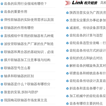
都......
相关链接
高
齿条的应用行业领域有哪些？
齿条的重要作用
陕西浩普实业为广西洪涝
弹性联轴器的实际使用需求以及国
浩普实业重庆办事处参加
内......
联轴器的作用有哪些
减速机、传动设备原理及
齿轮齿条的计算与选型
直线模组中常用的联轴器有几种规
格
齿轮齿条选型全攻略：行
波纹管联轴器生产厂家的生产制造
发......
齿轮齿条传动方式的设计
联轴器和离合器的基础知识，必须
收......
齿轮的优点和缺点对比
膜片联轴器加工注意事项与结构
解析齿条的螺旋角及其对
联轴器型号怎么看
研磨齿条和精铣齿条有什
轴承和联轴器的区别
齿轮齿条传动设计及直齿
联轴器是什么？联轴器有哪些分
斜齿条和直齿条哪个好，
类？
胀套的安装,拆卸与防护
加工机械中的齿轮齿条应
我国梅花联轴器市场发展主流
齿条有哪些主要的特点