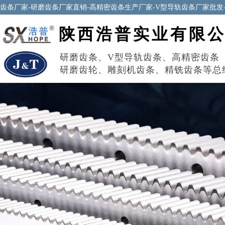
齿条厂家-研磨齿条厂家直销-高精密齿条生产厂家-V型导轨齿条厂家批发
陕西浩普实业有限
研磨齿条
、
V型导轨齿条
、
高精密齿条
研磨齿轮
、
雕刻机齿条
、
精铣齿条
等总