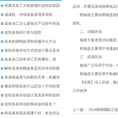
研磨齿条三大精密偶件损坏的原因
运动，并通过滚动体降低运
减速机、传动设备原理及现状
联轴器主要由两端连接
损耗。
齿条加工怎么避免生产过程中的误
差......
二、功能区别
齿轮齿条的计算与选型
轴承主要承受径向载荷
齿条的调制处理和高频淬火方法
联轴器主要用于传递旋
齿轮齿条传动方式的设计要点及在
三、应用区别
相......
齿条加工的常用工艺有哪些，滚
轴承广泛应用于汽车、
齿、......
解析齿条的螺旋角及其对传动性能
联轴器主要应用于机械
的......
齿条线速度与齿数的关系：机械传
【结尾】综上所述，轴
动......
磨齿和研齿有什么区别？不同的需
工作效率。
求......
齿轮齿条传动设计及直齿和斜齿的
差......
齿轮齿条传动的寿命如何延长？
上一篇：
2024深圳国际
斜齿条和直齿条哪个好，各自优点