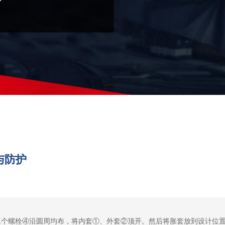
与防护
三个螺栓④沿圆周均布，将内套①、外套②顶开。然后将胀套放到设计位