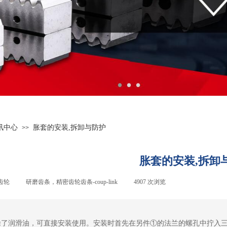
讯中心
胀套的安装,拆卸与防护
>>
胀套的安装,拆卸
齿轮
|
研磨齿条，精密齿轮齿条-
coup-link
|
4907
次浏览
|
涂了润滑油，可直接安装使用。安装时首先在另件①的法兰的螺孔中拧入