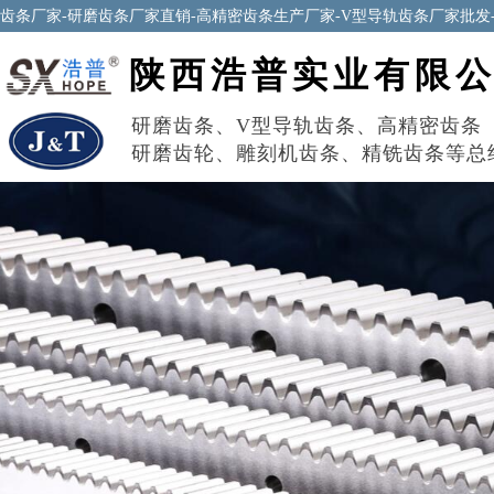
齿条厂家-研磨齿条厂家直销-高精密齿条生产厂家-V型导轨齿条厂家批发
陕西浩普实业有限
研磨齿条
、
V型导轨齿条
、
高精密齿条
研磨齿轮
、
雕刻机齿条
、
精铣齿条
等总