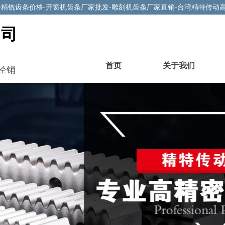
-精铣齿条价格-开窗机齿条厂家批发-雕刻机齿条厂家直销-台湾精特传动
公司
首页
关于我们
经销