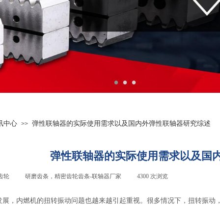
讯中心
弹性联轴器的实际使用需求以及国内外弹性联轴器研究综述
>>
弹性联轴器的实际使用需求以及国
齿轮
|
研磨齿条，精密齿轮齿条-
联轴器厂家
|
4300
次浏览
|
发展，内燃机的扭转振动问题也越来越引起重视。很多情况下，扭转振动