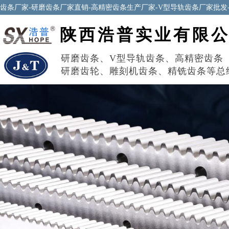
齿条厂家-研磨齿条厂家直销-高精密齿条生产厂家-V型导轨齿条厂家批发
陕西浩普实业有限
研磨齿条
、
V型导轨齿条
、
高精密齿条
研磨齿轮
、
雕刻机齿条
、
精铣齿条
等总