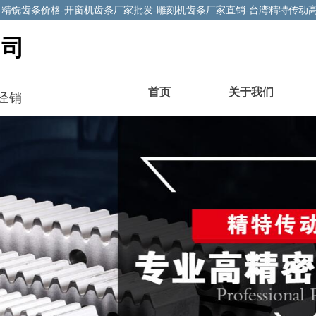
-精铣齿条价格-开窗机齿条厂家批发-雕刻机齿条厂家直销-台湾精特传动
公司
首页
关于我们
经销