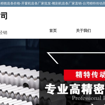
-精铣齿条价格-开窗机齿条厂家批发-雕刻机齿条厂家直销-台湾精特传动
公司
首页
关于我们
经销