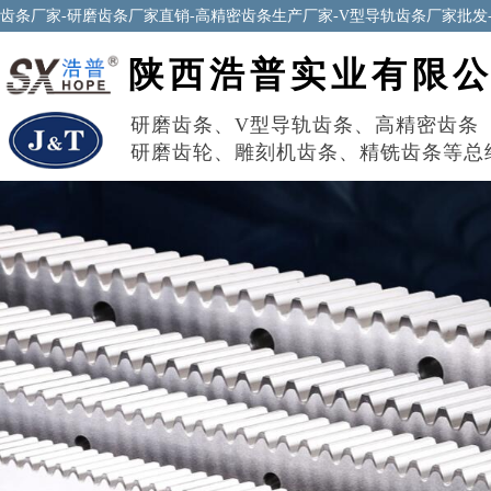
齿条厂家-研磨齿条厂家直销-高精密齿条生产厂家-V型导轨齿条厂家批发
陕西浩普实业有限
研磨齿条
、
V型导轨齿条
、
高精密齿条
研磨齿轮
、
雕刻机齿条
、
精铣齿条
等总