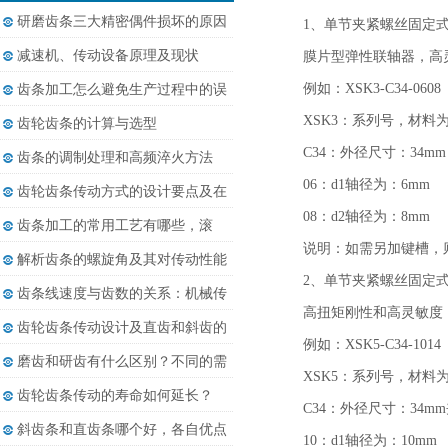
研磨齿条三大精密偶件损坏的原因
1、单节夹紧螺丝固定
减速机、传动设备原理及现状
膜片型弹性联轴器，高
例如：XSK3-C34-0608
齿条加工怎么避免生产过程中的误
差......
XSK3：系列号，材料
齿轮齿条的计算与选型
C34：外径尺寸：34m
齿条的调制处理和高频淬火方法
06：d1轴径为：6mm
齿轮齿条传动方式的设计要点及在
08：d2轴径为：8mm
相......
齿条加工的常用工艺有哪些，滚
说明：如需另加键槽，则
齿、......
解析齿条的螺旋角及其对传动性能
2、单节夹紧螺丝固定
的......
齿条线速度与齿数的关系：机械传
高扭矩刚性和高灵敏度
动......
齿轮齿条传动设计及直齿和斜齿的
例如：XSK5-C34-1014
差......
磨齿和研齿有什么区别？不同的需
XSK5：系列号，材料
求......
齿轮齿条传动的寿命如何延长？
C34：外径尺寸：34m
斜齿条和直齿条哪个好，各自优点
10：d1轴径为：10mm