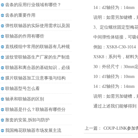
都......
齿条的应用行业领域有哪些？
14：d2轴径为：14mm
齿条的重要作用
说明：如需另加键槽，则以
弹性联轴器的实际使用需求以及国
3、定位螺丝固定型梅
内......
联轴器的作用有哪些
中间弹性体链接，可吸
直线模组中常用的联轴器有几种规
例如：XSK8-C30-1014
格
XSK8：系列号，材料
波纹管联轴器生产厂家的生产制造
发......
30：外径尺寸：30m
联轴器和离合器的基础知识，必须
收......
10：d1轴径为：10mm
膜片联轴器加工注意事项与结构
14：d2轴径为：14mm
联轴器型号怎么看
说明：如需另加键槽，则以
轴承和联轴器的区别
通过上述我们能够得到
联轴器是什么？联轴器有哪些分
类？
胀套的安装,拆卸与防护
上一篇：
COUP-LINK
我国梅花联轴器市场发展主流