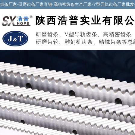
齿条厂家-研磨齿条厂家直销-高精密齿条生产厂家-V型导轨齿条厂家批发
陕西浩普实业有限
研磨齿条
、
V型导轨齿条
、
高精密齿条
研磨齿轮
、
雕刻机齿条
、
精铣齿条
等总