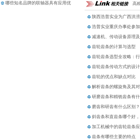
哪些知名品牌的联轴器具有应用优
相关链接
高
点......
联轴器选购以及传动精度
陕西浩普实业为广西洪涝
膜片联轴器的构成和应用范围
浩普实业重庆办事处参加
丝杆支撑座最佳拍档——导轨的四
减速机、传动设备原理及
大......
齿轮齿条的计算与选型
齿轮齿条选型全攻略：行
齿轮齿条传动方式的设计
齿轮的优点和缺点对比
解析齿条的螺旋角及其对
研磨齿条和精铣齿条有什
磨齿和研齿有什么区别？
斜齿条和直齿条哪个好，
加工机械中的齿轮齿条应
齿条有哪些主要的特点