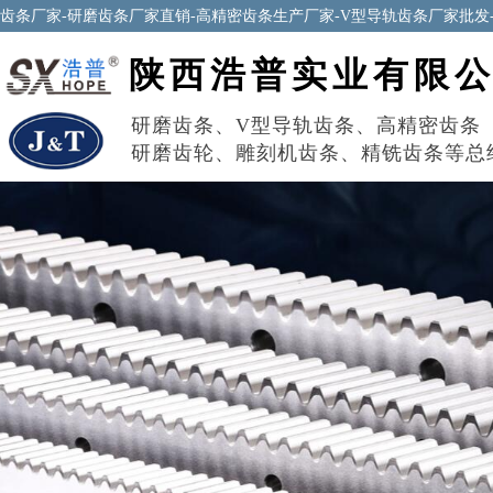
齿条厂家-研磨齿条厂家直销-高精密齿条生产厂家-V型导轨齿条厂家批发
陕西浩普实业有限
研磨齿条
、
V型导轨齿条
、
高精密齿条
研磨齿轮
、
雕刻机齿条
、
精铣齿条
等总