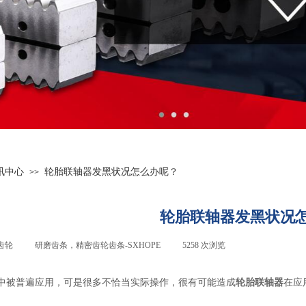
讯中心
轮胎联轴器发黑状况怎么办呢？
>>
轮胎联轴器发黑状况
齿轮
|
研磨齿条，精密齿轮齿条-
SXHOPE
|
5258
次浏览
|
中被普遍应用，可是很多不恰当实际操作，很有可能造成
轮胎联轴器
在应