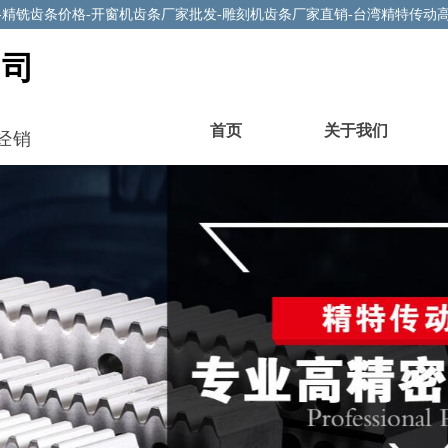
-精铣齿条价格-开窗机齿条厂家批发-雕刻机齿条厂家直销-台湾精特传动
公司
首页
关于我们
经销